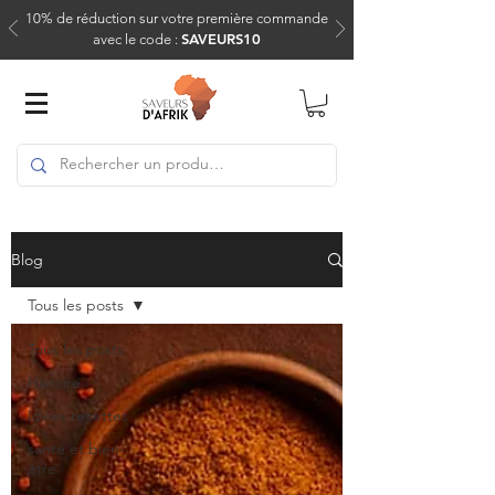
10% de réduction sur votre première commande
SAVEURS10
avec le code :
Blog
Tous les posts
Tous les posts
Histoire
Idées recettes
santé et bien-
être