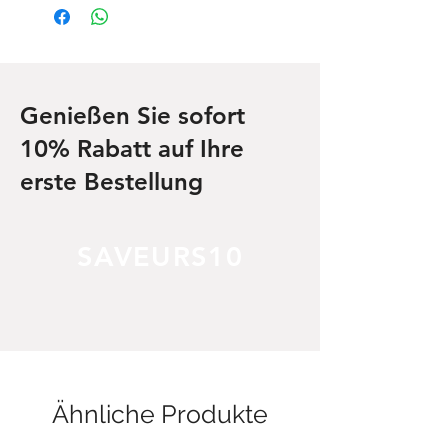
Hitze und Feuchtigkeit lagern.
Lieferbedingungen.
Genießen Sie sofort
10% Rabatt auf Ihre
erste Bestellung
SAVEURS10
Ähnliche Produkte