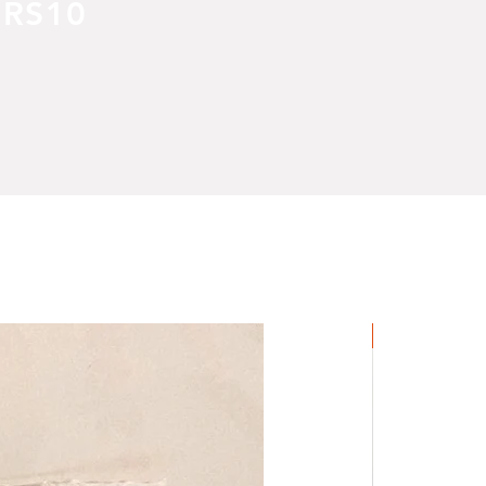
RS10
Neuheit