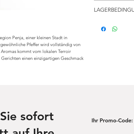
Kamerun
Kostenlose Lieferun
oder 250 g
LAGERBEDING
Weitere Informatione
mit den Lieferbedi
An einem trockenen 
Feuchtigkeit lagern.
egion Penja, einer kleinen Stadt in
ewöhnliche Pfeffer wird vollständig von
es Aromas kommt vom lokalen Terroir
n Gerichten einen einzigartigen Geschmack
Sie sofort
Ihr Promo-Code:
t auf Ihre