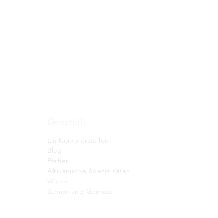
Penja Box Set
Standardpreis
Sale-Pr
25,00 €
20,00 €
Geschäft
Ein Konto erstellen
Blog
Pfeffer
Afrikanische Spezialitäten
Würze
Samen und Gemüse