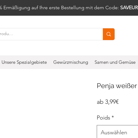
% Ermäßigung auf Ihre erste Bestellung mit dem Code:
SAVEUR
Unsere Spezialgebiete
Gewürzmischung
Samen und Gemüse
Penja weißer 
Sale-
ab
3,99€
Preis
Poids
*
Auswählen