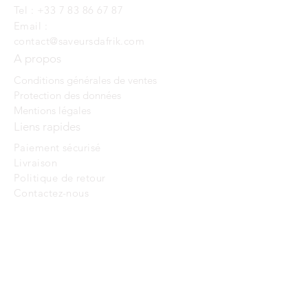
Tel :
+33 7 83 86 67 87
Email :
contact@saveursdafrik.com
A propos
Conditions générales de ventes
Protection des données
Mentions légales
Liens rapides
Paiement sécurisé
Livraison
Politique de retour
Contactez-nous
Boutique
Créer un compte
Poivres
Spécialités africaines
Assaisonnement
Graines et légumes